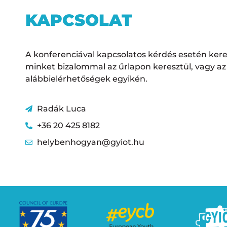
KAPCSOLAT
A konferenciával kapcsolatos kérdés esetén ker
minket bizalommal az űrlapon keresztül, vagy az
alábbielérhetőségek egyikén.
Radák Luca
+36 20 425 8182
helybenhogyan@gyiot.hu