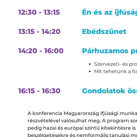
12:30 - 13:15
Én és az ijfús
13:15 - 14:20
Ebédszünet
14:20 - 16:00
Párhuzamos p
Szervezeti- és pr
Mit tehetünk a fia
16:15 - 16:30
Gondolatok ös
A konferencia Magyarország ifjúsági munka 
részvételével valósulhat meg. A program sorá
pedig hazai és európai szintű kitekintésre i
beszélgetésekre és nemformális tanulási m