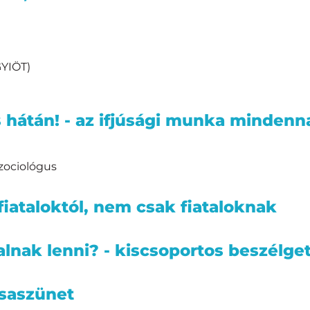
GYIÖT)
s hátán! - az ifjúsági munka mindenn
szociológus
fiataloktól, nem csak fiataloknak
alnak lenni? - kiscsoportos beszélge
saszünet