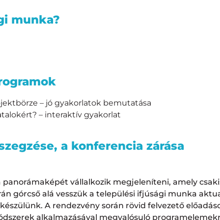
ági munka?
rogramok
ojektbörze – jó gyakorlatok bemutatása
talokért? – interaktív gyakorlat
szegzése, a konferencia zárása
panorámaképét vállalkozik megjeleníteni, amely csakis
n górcső alá vesszük a települési ifjúsági munka aktual
s készülünk. A rendezvény során rövid felvezető előadás
ódszerek alkalmazásával megvalósuló programelemekre