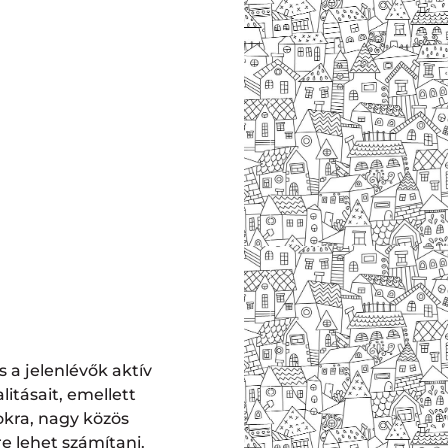
 a jelenlévők aktív
itásait, emellett
okra, nagy közös
 lehet számítani.