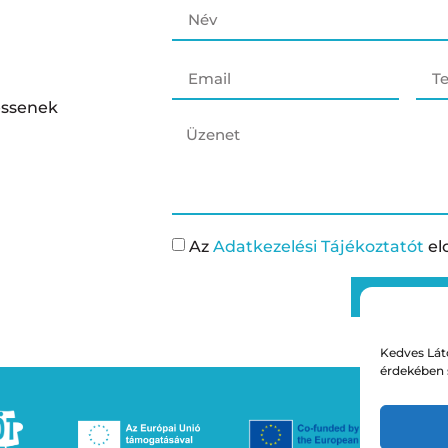
essenek
Az
Adatkezelési Tájékoztatót
el
KÜLDÉS
Kedves Láto
érdekében 