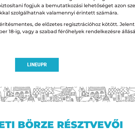
iztosítani fogjuk a bemutatkozási lehetőséget azon sz
okkal szolgálhatnak valamennyi érintett számára.
térítésmentes, de előzetes regisztrációhoz kötött. Jelent
r 18-ig, vagy a szabad férőhelyek rendelkezésre állásá
LINEUPR
ETI BÖRZE RÉSZTVEVŐI