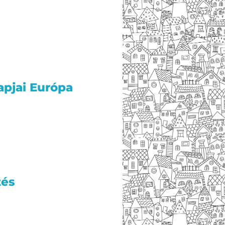
apjai Európa
tés