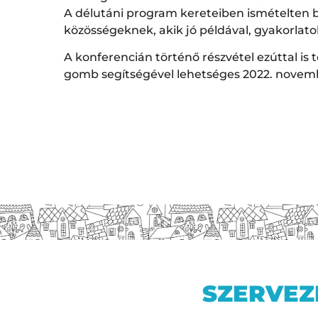
A délutáni program kereteiben ismételten b
közösségeknek, akik jó példával, gyakorlat
A konferencián történő részvétel ezúttal is 
gomb segítségével lehetséges 2022. novembe
SZERVEZ